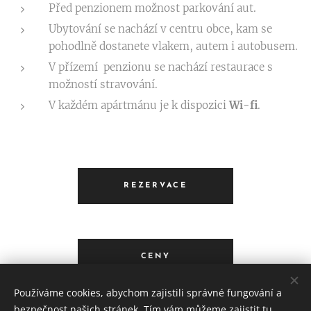
Před penzionem možnost parkování aut.
Ubytování se nachází v centru obce, kam se
pohodlně dostanete vlakem, autem i autobusem.
V přízemí penzionu se nachází restaurace s
možností stravování.
V každém apártmánu je k dispozici
Wi-fi
.
REZERVACE
CENY
Používáme cookies, abychom zajistili správné fungování a
bezpečnost našich stránek. Tím vám můžeme zajistit tu