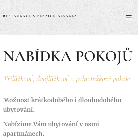
RESTAURACE & PENZION ALVAREZ
NABÍDKA POKOJŮ
Třílůžkové, dvojlůžkové a jednolůžkové pokoje
Možnost krátkodobého i dlouhodobého
ubytování.
Nabízíme
Vám ubytování v osmi
apartmánech
.